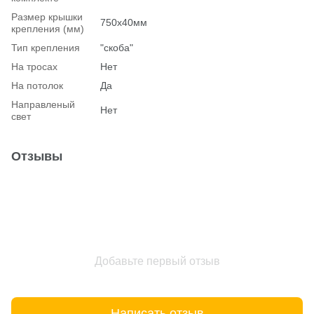
Размер крышки
750х40мм
крепления (мм)
Тип крепления
"скоба"
На тросах
Нет
На потолок
Да
Hаправленый
Нет
свет
Отзывы
Добавьте первый отзыв
Написать отзыв