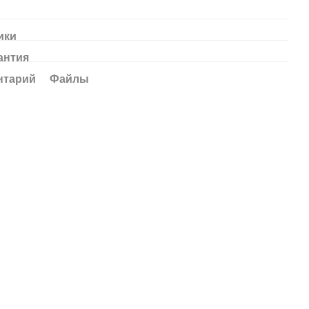
ики
антия
нтарий
Файлы