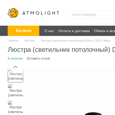
Перейти к основному контенту
Каталог
О нас
Оплата и доставка
Обмен и воз
Главная
Люстры
Люстра (светильник потолочный) Direct C700-2 Black
Люстра (светильник потолочный) D
В наличии
Оставить отзыв