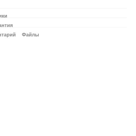
ики
антия
нтарий
Файлы