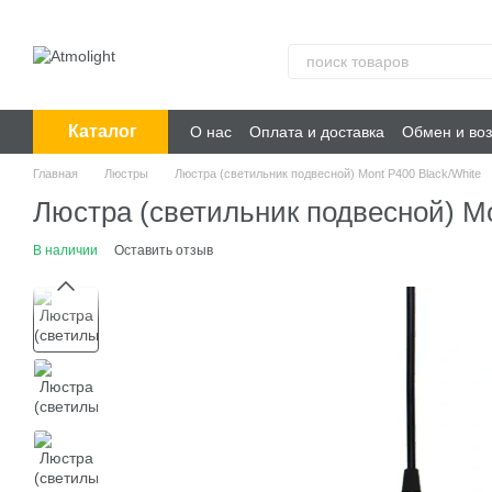
Перейти к основному контенту
Каталог
О нас
Оплата и доставка
Обмен и воз
Главная
Люстры
Люстра (светильник подвесной) Mont P400 Black/White
Люстра (светильник подвесной) Mo
В наличии
Оставить отзыв