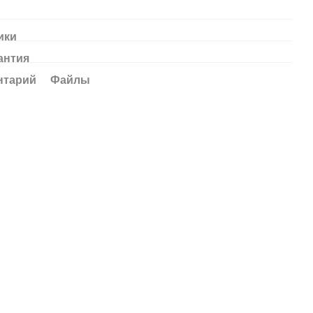
ики
антия
нтарий
Файлы