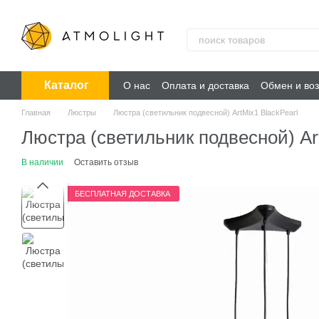
Перейти к основному контенту
Каталог
О нас
Оплата и доставка
Обмен и воз
Главная
Люстры
Люстра (светильник подвесной) ArtMix1 BlackPearl
Люстра (светильник подвесной) Ar
В наличии
Оставить отзыв
БЕСПЛАТНАЯ ДОСТАВКА