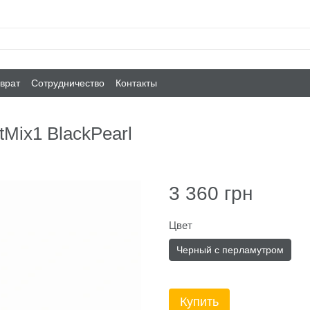
врат
Сотрудничество
Контакты
tMix1 BlackPearl
3 360 грн
Цвет
Черный с перламутром
Купить