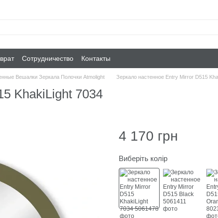
врат
Сотрудничество
Контакты
енные Вешалки Зеркала Полочки Atmolight
Зеркало настенное Entry Mirror D515 Kha
15 KhakiLight 7034
4 170 грн
Виберіть колір