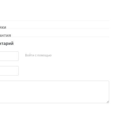
ики
антия
нтарий
Войти с помощью