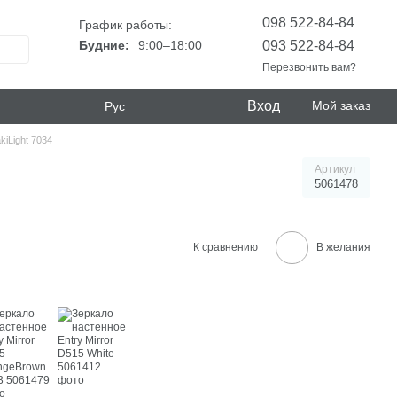
098 522-84-84
График работы:
093 522-84-84
Будние:
9:00–18:00
Перезвонить вам?
Вход
Мой заказ
Рус
kiLight 7034
Артикул
5061478
К сравнению
В желания