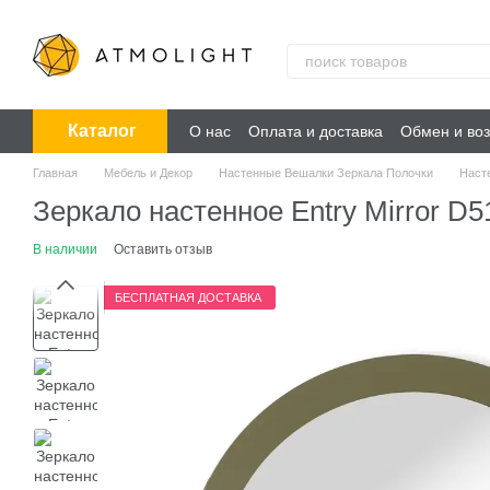
Перейти к основному контенту
Каталог
О нас
Оплата и доставка
Обмен и воз
Главная
Мебель и Декор
Настенные Вешалки Зеркала Полочки
Наст
Зеркало настенное Entry Mirror D5
В наличии
Оставить отзыв
БЕСПЛАТНАЯ ДОСТАВКА