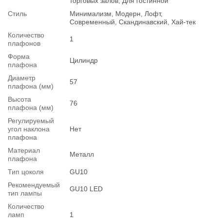
торговых залов, Для гостинной
Стиль
Минимализм, Модерн, Лофт,
Современный, Скандинавский, Хай-тек
Количество
1
плафонов
Форма
Цилиндр
плафона
Диаметр
57
плафона (мм)
Высота
76
плафона (мм)
Регулируемый
угол наклона
Нет
плафона
Материал
Металл
плафона
Тип цоколя
GU10
Рекомендуемый
GU10 LED
тип лампы
Количество
ламп
1