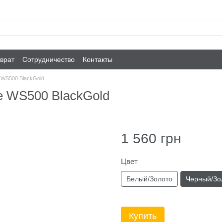
врат
Сотрудничество
Контакты
 WS500 BlackGold
e WS500 BlackGold
1 560 грн
Цвет
Белый/Золото
Черный/Зо
Купить