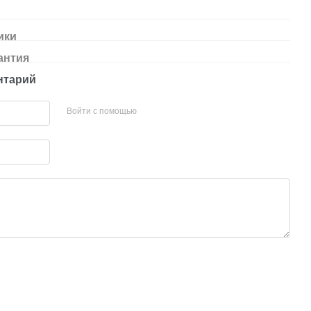
ики
антия
нтарий
Войти с помощью