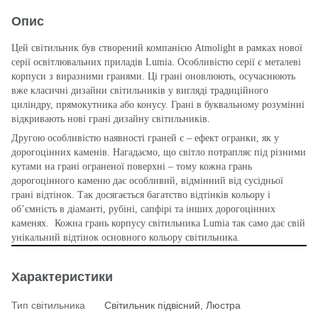
Опис
Цей світильник був створений компанією Atmolight в рамках нової
серії освітлювальних приладів Lumia. Особливістю серії є металеві
корпуси з виразними гранями. Ці грані оновлюють, осучаснюють
вже класичні дизайни світильників у вигляді традиційного
циліндру, прямокутника або конусу. Грані в буквальному розумінні
відкривають нові грані дизайну світильників.
Другою особливістю наявності граней є – ефект огранки, як у
дорогоцінних каменів. Нагадаємо, що світло потрапляє під різними
кутами на грані ограненої поверхні – тому кожна грань
дорогоцінного каменю дає особливий, відмінний від сусідньої
грані відтінок. Так досягається багатство відтінків кольору і
об’ємність в діаманті, рубіні, сапфірі та інших дорогоцінних
каменях. Кожна грань корпусу світильника Lumia так само дає свій
унікальний відтінок основного кольору світильника.
Характеристики
Тип світильника
Світильник підвісний, Люстра