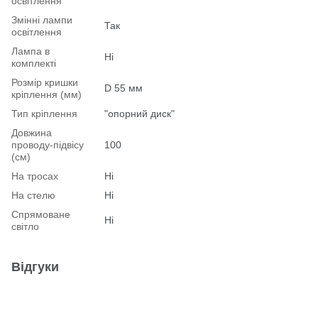
освітлення
Змінні лампи
Так
освітлення
Лампа в
Ні
комплекті
Розмір кришки
D 55 мм
кріплення (мм)
Тип кріплення
"опорний диск"
Довжина
проводу-підвісу
100
(см)
На тросах
Ні
На стелю
Ні
Спрямоване
Ні
світло
Відгуки