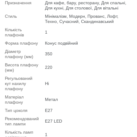
Призначення
Для кафе, бару, ресторану, Для спальні,
Для кухні, Для столової, Для вітальні
Стиль
Мінімалізм, Модерн, Прованс, Лофт,
Техно, Сучасний, Скандинавський
Кількість
1
плафонів
Форма плафону
Конус подвійний
Діаметр
350
плафону (мм)
Висота плафону
220
(мм)
Регульований
кут нахилу
Ні
плафону
Матеріал
Метал
плафону
Тип цоколя
E27
Рекомендований
Е27 LED
тип лампи
Кількість ламп
1