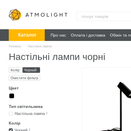
Перейти до основного контенту
Каталог
Про нас
Оплата і доставка
Обмін та 
Головна
Настільні лампи
Настільні лампи чорні
Колір:
Чорний
Очистити фільтр
Цвет
Тип світильника
Настільна лампа
2
Колір
Чорний
2