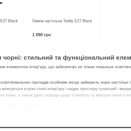
Е27 Black
Лампа настільна Teddy Е27 Black
1 090 грн
и чорні: стильний та функціональний елем
им елементом інтер'єру, що забезпечує не тільки локальне освітлен
 освітлювальних приладів особливе місце займають чорні настільні
о вписується в різні стилі інтер'єру і надає простору сучасний і виш
их ламп, а також дамо поради щодо їх вибору та використання в інт
 лампи: переваги
ався символом суворості, вишуканості та витонченості. Чорні насті
 та власників квартир.
і лампи відмінно поєднуються з будь-якою кольоровою гамою інтер'єр