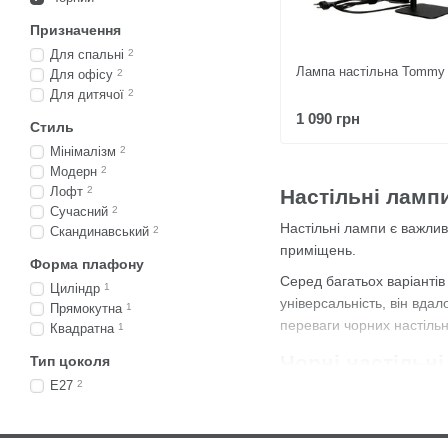
Призначення
Для спальні
2
Лампа настільна Tommy 
Для офісу
2
Для дитячої
2
1 090 грн
Стиль
Мінімалізм
2
Модерн
2
Лофт
2
Настільні ламп
Сучасний
2
Настільні лампи
є важлив
Скандинавський
2
приміщень.
Форма плафону
Серед багатьох варіантів
Циліндр
1
універсальність, він вдал
Прямокутна
1
переваги чорних настільн
Квадратна
1
Чорні настільні
Тип цоколя
E27
2
Чорний колір завжди вваж
вибором серед дизайнерів
Універсальність. Чорн