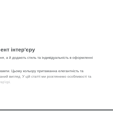
ент інтер'єру
ня, а й додають стиль та індивідуальність в оформленні
 лампи. Цьому кольору притаманна елегантність та
уканий вигляд. У цій статті ми розглянемо особливості та
ер'єрі.
льні лампи мають ряд переваг, які роблять їх популярним
у, будь то світлі пастельні відтінки або яскраві акценти.