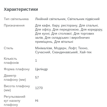
Характеристики
Тип світильника
Лінійний світильник, Світильник підвісний
Призначення
Для кафе, бару, ресторану, Для спальні,
Для офісу, Для передпокою, Для коридору,
Для кухні, Для столової, Для торгових
залів, Для складських і виробничих
приміщень, Для вітальні
Стиль
Мінімалізм, Модерн, Лофт, Техно,
Сучасний, Скандинавський, Хай-тек
Кількість
1
плафонів
Форма плафону
Циліндр
Діаметр
57
плафону (мм)
Висота плафону
1270
(мм)
Регульований
кут нахилу
Ні
плафону