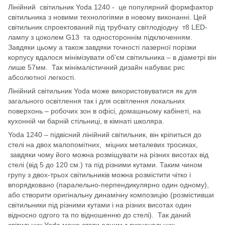
Лінійний світильник Yoda 1240 - це популярний формфактор
світильника з новими технологіями в новому виконанні. Цей
світильник спроектований під трубчату світлодіодну т8 LED-
лампу з цоколем G13 та одностороннім підключенням.
Завдяки цьому а також завдяки точності лазерної порізки
корпусу вдалося мінімізувати об’єм світильника – в діаметрі він
лише 57мм. Так мінімалістичний дизайн набуває рис
абсолютної легкості.
Лінійний світильник Yoda може використовуватися як для
загального освітлення так і для освітлення локальних
поверхонь – робочих зон в офісі, домашньому кабінеті, на
кухонній чи барній стільниці, в кімнаті школяра.
Yoda 1240 – підвісний лінійний світильник, він кріпиться до
стелі на двох малопомітних, міцних металевих тросиках,
завдяки чому його можна розміщувати на різних висотах від
стелі (від 5 до 120 см.) та під різними кутами. Таким чином
групу з двох-трьох світильників можна розмістити чітко і
впорядковано (паралельно-перпендикулярно один одному),
або створити оригінальну динамічну композицію (розмістивши
світильники під різними кутами і на різних висотах один
відносно одгого та по відношенню до стелі). Так даний
світильник Yoda може стати одним з визначальних