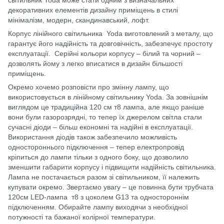
декоративних елементів дизайну приміщень в стилі
мінімалізм, модерн, скандинавський, лофт.
Корпус лінійного світильника Yoda виготовлений з металу, що
гарантує його надійність та довговічність, забезпечує простоту
експлуатації. Серійні кольори корпусу – білий та чорний –
дозволять йому з легко вписатися в дизайн більшості
приміщень.
Окремо хочемо розповісти про змінну лампу, що
використовується в лінійному світильнику Yoda. За зовнішнім
виглядом це традиційна 120 см т8 лампа, але якщо раніше
вони були газорозрядні, то тепер їх джерелом світла стали
сучасні діоди – більш економні та надійні в експлуатації.
Використання діодів також забезпечило можливість
одностороннього підключення – тепер електропровід
кріпиться до лампи тільки з одного боку, що дозволило
зменшити габарити корпусу і підвищити надійність світильника.
Лампа не постачається разом зі світильником, її належить
купувати окремо. Звертаємо увагу – це повинна бути трубчата
120см LED-лампа т8 з цоколем G13 та одностороннім
підключенням. Обирайте лампу виходячи з необхідної
потужності та бажаної колірної температури.