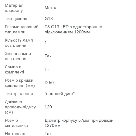
Матеріал
Метал
плафону
Тип цоколя
G13
Рекомендований
T8 G13 LED з одностороннім
тип лампи
підключенням 1200мм
Кількість ламп
1
освітлення
Змінні лампи
Так
освітлення
Лампа в
Ні
комплекті
Розмір кришки
D 50
кріплення (мм)
Тип кріплення
"опорний диск"
Довжина
проводу-підвісу
120
(см)
Розмір
Діаметр корпусу 57мм при довжині
світильника
1270мм.
На тросах
Так