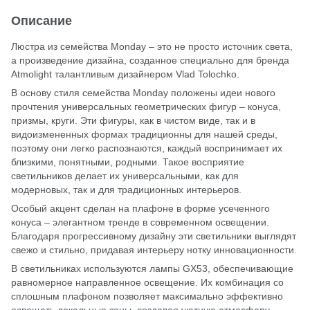
Описание
Люстра из семейства Monday – это не просто источник света,
а произведение дизайна, созданное специально для бренда
Atmolight талантливым дизайнером Vlad Tolochko.
В основу стиля семейства Monday положены идеи нового
прочтения универсальных геометрических фигур – конуса,
призмы, круги. Эти фигуры, как в чистом виде, так и в
видоизмененных формах традиционны для нашей среды,
поэтому они легко распознаются, каждый воспринимает их
близки
ми
, понятны
ми
, родны
ми
. Такое восприятие
светильников делает их универсальными, как для
модерновых, так и для традиционных интерьеров.
Особый акцент сделан на плафоне в форме
усеченного
конуса – элегантном тренде в современном освещении.
Благодаря прогрессивному дизайну эти светильники выглядят
свежо и стильно, придавая интерьеру нотку инновационности.
В светильниках используются лампы GX53, обеспечивающие
равномерное направленное освещение. Их комбинация со
сплошным плафоном позволяет максимально эффективно
освещать локальные зоны, создавая уютную атмосферу.